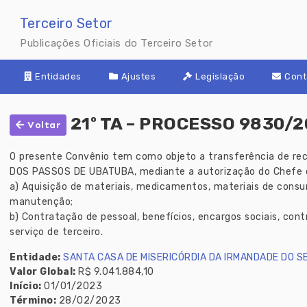
Skip
to
Terceiro Setor
content
Publicações Oficiais do Terceiro Setor
Entidades
Ajustes
Legislação
Cont
21º TA – PROCESSO 9830/2
Voltar
O presente Convênio tem como objeto a transferência de re
DOS PASSOS DE UBATUBA, mediante a autorização do Chefe d
a) Aquisição de materiais, medicamentos, materiais de cons
manutenção;
b) Contratação de pessoal, benefícios, encargos sociais, con
serviço de terceiro.
Entidade:
SANTA CASA DE MISERICÓRDIA DA IRMANDADE DO 
Valor Global:
R$ 9.041.884,10
Início:
01/01/2023
Término:
28/02/2023