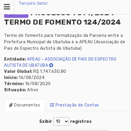
Skip
Terceiro Setor
to
PROCESSO 7314/2024 -
Voltar
content
TERMO DE FOMENTO 124/2024
Termo de fomento para formalização da Parceria entre a
Prefeitura Municipal de Ubatuba e a APEAU (Associação de
Pais do Espectro Autista de Ubatuba)
Entidade:
APEAU - ASSOCIAÇÂO DE PAIS DO ESPECTRO
AUTISTA DE UBATUBA
Valor Global:
R$ 1.747.630,80
Início:
16/08/2024
Término:
16/08/2025
Situação:
Ativo
Documentos
Prestação de Contas
Exibir
registros