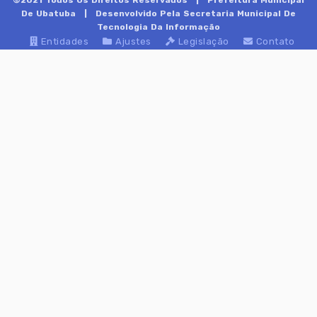
©2021 Todos Os Direitos Reservados |
Prefeitura Municipal
De Ubatuba
| Desenvolvido Pela Secretaria Municipal De
Tecnologia Da Informação
Entidades
Ajustes
Legislação
Contato