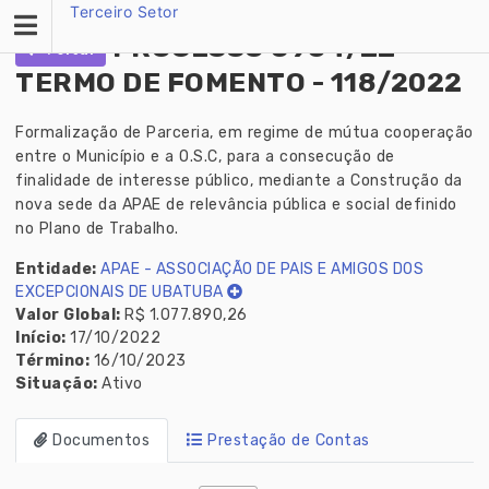
Skip
Terceiro Setor
to
PROCESSO 8954/22 -
Voltar
content
TERMO DE FOMENTO - 118/2022
Formalização de Parceria, em regime de mútua cooperação
entre o Município e a O.S.C, para a consecução de
finalidade de interesse público, mediante a Construção da
nova sede da APAE de relevância pública e social definido
no Plano de Trabalho.
Entidade:
APAE - ASSOCIAÇÃO DE PAIS E AMIGOS DOS
EXCEPCIONAIS DE UBATUBA
Valor Global:
R$ 1.077.890,26
Início:
17/10/2022
Término:
16/10/2023
Situação:
Ativo
Documentos
Prestação de Contas