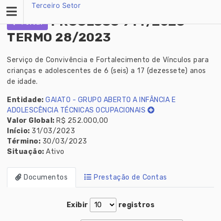
Skip
Terceiro Setor
to
PROCESSO 914/2023 –
Voltar
content
TERMO 28/2023
Serviço de Convivência e Fortalecimento de Vínculos para
crianças e adolescentes de 6 (seis) a 17 (dezessete) anos
de idade.
Entidade:
GAIATO - GRUPO ABERTO A INFÂNCIA E
ADOLESCÊNCIA TÉCNICAS OCUPACIONAIS
Valor Global:
R$ 252.000,00
Início:
31/03/2023
Término:
30/03/2023
Situação:
Ativo
Documentos
Prestação de Contas
Exibir
registros